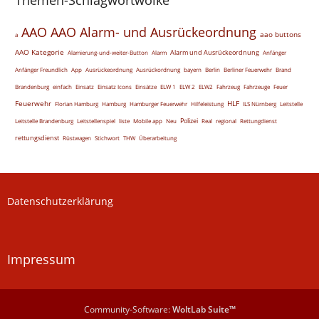
Themen-Schlagwortwolke
AAO
AAO Alarm- und Ausrückeordnung
aao buttons
a
AAO Kategorie
Alarm und Ausrückeordnung
Alamierung-und-weiter-Button
Alarm
Anfänger
Anfänger Freundlich
App
Ausrückeordnung
Ausrückordnung
bayern
Berlin
Berliner Feuerwehr
Brand
Brandenburg
einfach
Einsatz
Einsatz Icons
Einsätze
ELW 1
ELW 2
ELW2
Fahrzeug
Fahrzeuge
Feuer
Feuerwehr
HLF
Florian Hamburg
Hamburg
Hamburger Feuerwehr
Hilfeleistung
ILS Nürnberg
Leitstelle
Polizei
Leitstelle Brandenburg
Leitstellenspiel
liste
Mobile app
Neu
Real
regional
Rettungdienst
rettungsdienst
Rüstwagen
Stichwort
THW
Überarbeitung
Datenschutzerklärung
Impressum
Community-Software:
WoltLab Suite™