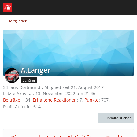
Mitglieder
A.Langer
Schüler
34
aus Dortmund
Mitglied seit 21. August 2017
Letzte Aktivität:
13. November 2022 um 21:46
Beiträge
134
Erhaltene Reaktionen
7
Punkte
707
Profil-Aufrufe
614
Inhalte suchen