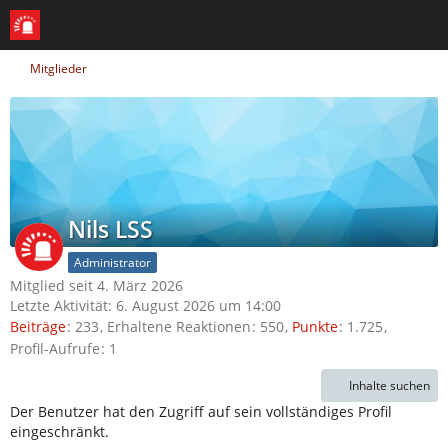
Mitglieder
Nils LSS
Administrator
Mitglied seit 4. März 2026
Letzte Aktivität:
6. August 2026 um 14:00
Beiträge
233
Erhaltene Reaktionen
550
Punkte
1.725
Profil-Aufrufe
1
Inhalte suchen
Der Benutzer hat den Zugriff auf sein vollständiges Profil
eingeschränkt.