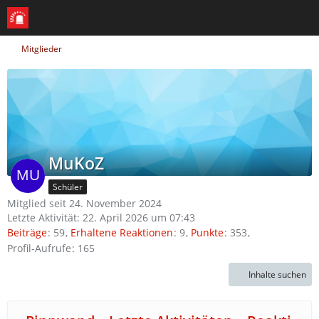
Mitglieder
MuKoZ
Schüler
Mitglied seit 24. November 2024
Letzte Aktivität:
22. April 2026 um 07:43
Beiträge
59
Erhaltene Reaktionen
9
Punkte
353
Profil-Aufrufe
165
Inhalte suchen