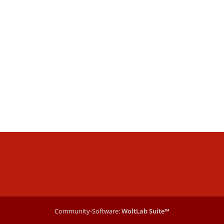
Community-Software:
WoltLab Suite™