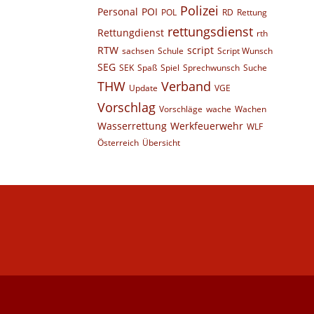
Polizei
Personal
POI
POL
RD
Rettung
rettungsdienst
Rettungdienst
rth
RTW
script
sachsen
Schule
Script Wunsch
SEG
SEK
Spaß
Spiel
Sprechwunsch
Suche
THW
Verband
Update
VGE
Vorschlag
Vorschläge
wache
Wachen
Wasserrettung
Werkfeuerwehr
WLF
Österreich
Übersicht