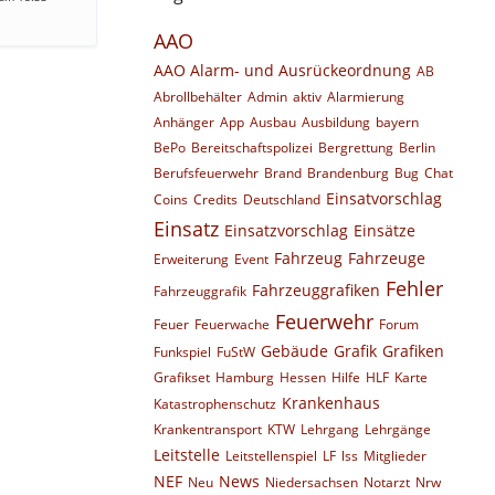
AAO
AAO Alarm- und Ausrückeordnung
AB
Abrollbehälter
Admin
aktiv
Alarmierung
Anhänger
App
Ausbau
Ausbildung
bayern
BePo
Bereitschaftspolizei
Bergrettung
Berlin
Berufsfeuerwehr
Brand
Brandenburg
Bug
Chat
Einsatvorschlag
Coins
Credits
Deutschland
Einsatz
Einsatzvorschlag
Einsätze
Fahrzeug
Fahrzeuge
Erweiterung
Event
Fehler
Fahrzeuggrafiken
Fahrzeuggrafik
Feuerwehr
Feuer
Feuerwache
Forum
Gebäude
Grafik
Grafiken
Funkspiel
FuStW
Grafikset
Hamburg
Hessen
Hilfe
HLF
Karte
Krankenhaus
Katastrophenschutz
Krankentransport
KTW
Lehrgang
Lehrgänge
Leitstelle
Leitstellenspiel
LF
lss
Mitglieder
NEF
News
Neu
Niedersachsen
Notarzt
Nrw