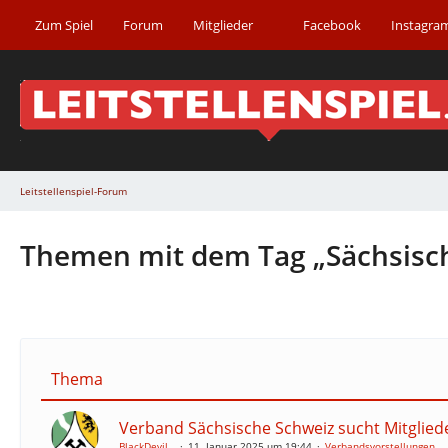
Zum Spiel
Forum
Mitglieder
Facebook
Instagra
Leitstellenspiel-Forum
Themen mit dem Tag „Sächsisc
Thema
Verband Sächsische Schweiz sucht Mitglied
BlackDevil_.
11. Januar 2025 um 19:44
Verbandsvorstellungen