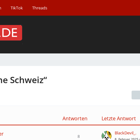
m
TikTok
Threads
he Schweiz“
Antworten
Letzte Antwort
BlackDevil_.
er
8
8. Februar 2025